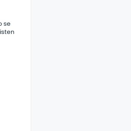
o se
isten