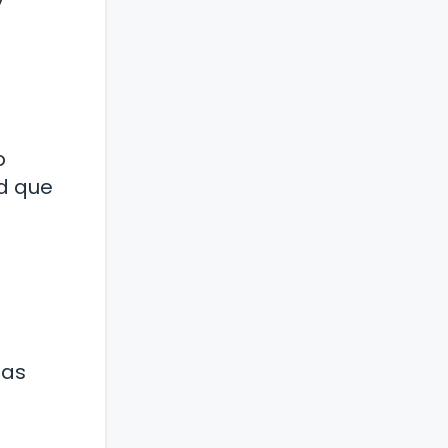
y
o
ud que
tas