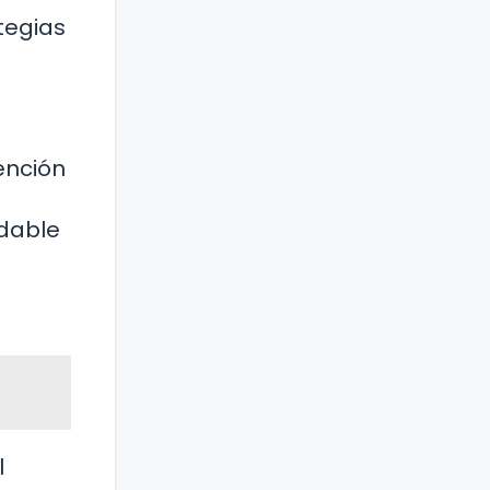
tegias
ención
udable
l