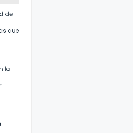
ud de
as que
n la
r
a