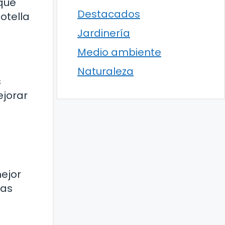
 que
Destacados
otella
Jardinería
Medio ambiente
Naturaleza
s
ejorar
mejor
las