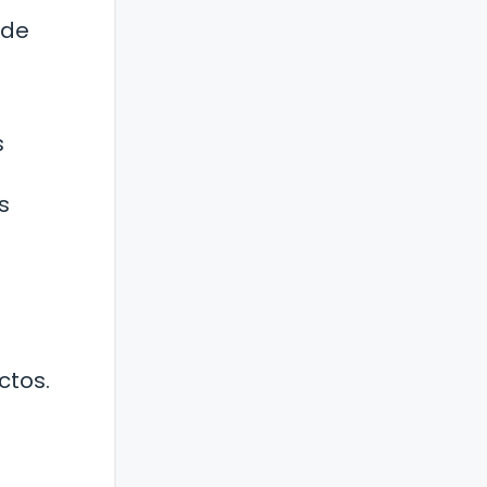
 de
s
s
ctos.