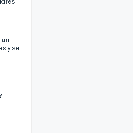
lares
 un
es y se
y