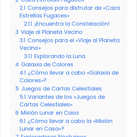
2.1
Consejos para disfrutar de «Caza
Estrellas Fugaces»
2.1.1
¡Encuentra la Constelación!
3
Viaje al Planeta Vecino
3.1
Consejos para el «Viaje al Planeta
Vecino»
3.1.1
Explorando la Luna
4
Galaxia de Colores
4.1
¿Cómo llevar a cabo «Galaxia de
Colores»?
5
Juegos de Cartas Celestiales
5.1
Variantes de los «Juegos de
Cartas Celestiales»
6
Misión Lunar en Casa
6.1
¿Cómo llevar a cabo la «Misión
Lunar en Casa»?
7
Exploradores Nocturnos