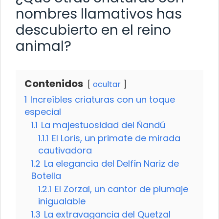
nombres llamativos has
descubierto en el reino
animal?
Contenidos
ocultar
1
Increíbles criaturas con un toque
especial
1.1
La majestuosidad del Ñandú
1.1.1
El Loris, un primate de mirada
cautivadora
1.2
La elegancia del Delfín Nariz de
Botella
1.2.1
El Zorzal, un cantor de plumaje
inigualable
1.3
La extravagancia del Quetzal