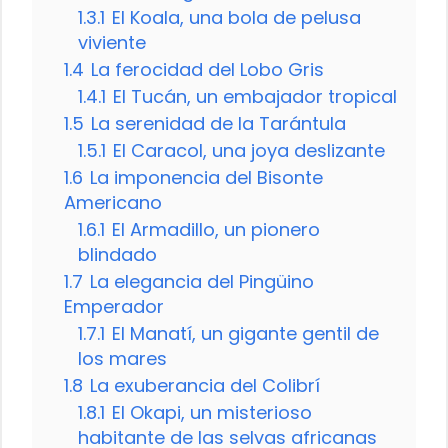
1.3.1
El Koala, una bola de pelusa
viviente
1.4
La ferocidad del Lobo Gris
1.4.1
El Tucán, un embajador tropical
1.5
La serenidad de la Tarántula
1.5.1
El Caracol, una joya deslizante
1.6
La imponencia del Bisonte
Americano
1.6.1
El Armadillo, un pionero
blindado
1.7
La elegancia del Pingüino
Emperador
1.7.1
El Manatí, un gigante gentil de
los mares
1.8
La exuberancia del Colibrí
1.8.1
El Okapi, un misterioso
habitante de las selvas africanas