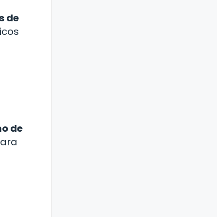
s de
icos
mo de
para