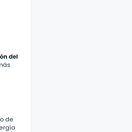
ón del
más
to de
ergía