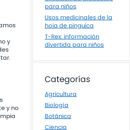
para niños
Usos medicinales de la
hamos
hoja de pinguica
T-Rex: información
no y
divertida para niños
des
tar.
Categorías
Agricultura
s
Biología
te y no
limpia
Botánica
Ciencia