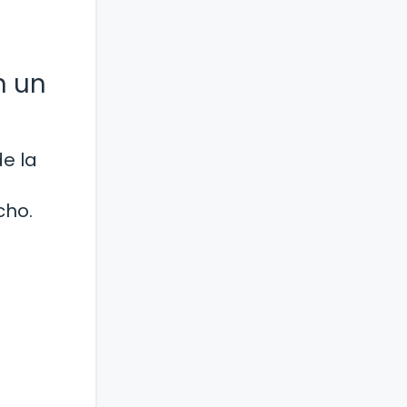
n un
e la
cho.