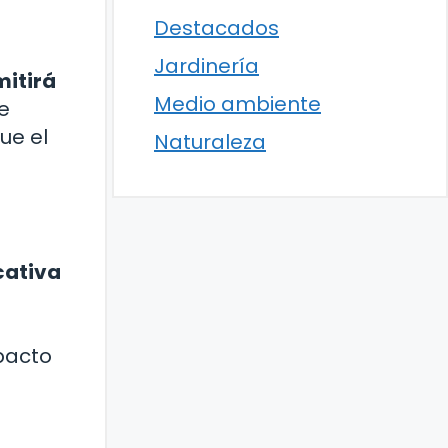
Destacados
Jardinería
mitirá
Medio ambiente
e
ue el
Naturaleza
cativa
mpacto