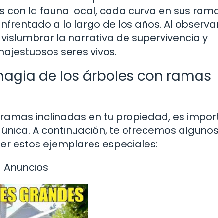
s con la fauna local, cada curva en sus ram
enfrentado a lo largo de los años. Al observa
slumbrar la narrativa de supervivencia y
ajestuosos seres vivos.
magia de los árboles con ramas
on ramas inclinadas en tu propiedad, es impo
única. A continuación, te ofrecemos alguno
ger estos ejemplares especiales:
Anuncios