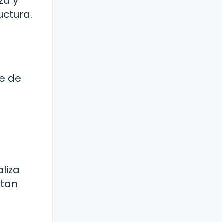
za y
uctura.
te de
liza
rtan