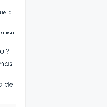
ue la
e
 única
ol?
amas
d de