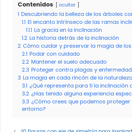
Contenidos
ocultar
1
Descubriendo la belleza de los árboles c
1.1
El encanto intrínseco de las ramas inc
1.1.1
La gracia en la inclinación
1.2
La historia detrás de la inclinación
2
Cómo cuidar y preservar la magia de los
2.1
Podar con cuidado
2.2
Mantener el suelo adecuado
2.3
Proteger contra plagas y enfermeda
3
La magia en cada rincón de la naturalez
3.1
¿Qué representa para ti la inclinación
3.2
¿Has tenido alguna experiencia espec
3.3
¿Cómo crees que podemos proteger y 
entorno?
¡10 figuras con eje de simetría para inspirar