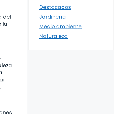
Destacados
s
d del
Jardinería
e la
Medio ambiente
Naturaleza
e
aleza.
a
nar
.
iones