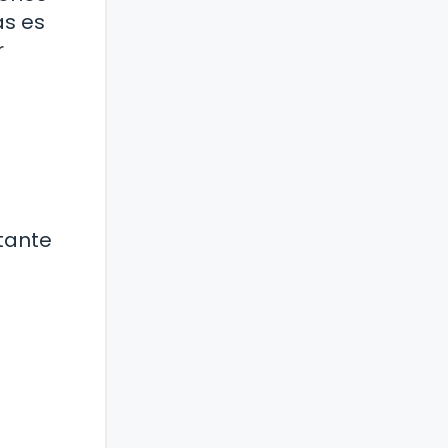
as es
r
rtante
s