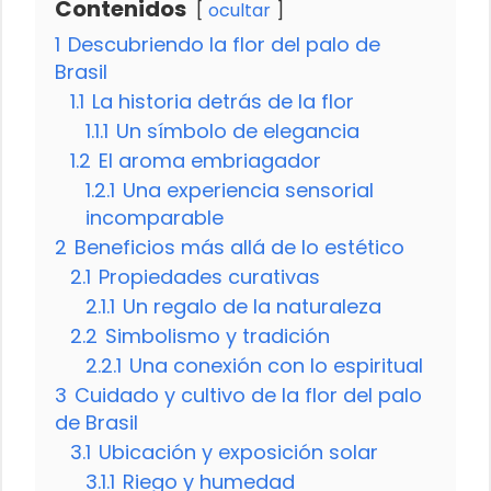
Contenidos
ocultar
1
Descubriendo la flor del palo de
Brasil
1.1
La historia detrás de la flor
1.1.1
Un símbolo de elegancia
1.2
El aroma embriagador
1.2.1
Una experiencia sensorial
incomparable
2
Beneficios más allá de lo estético
2.1
Propiedades curativas
2.1.1
Un regalo de la naturaleza
2.2
Simbolismo y tradición
2.2.1
Una conexión con lo espiritual
3
Cuidado y cultivo de la flor del palo
de Brasil
3.1
Ubicación y exposición solar
3.1.1
Riego y humedad