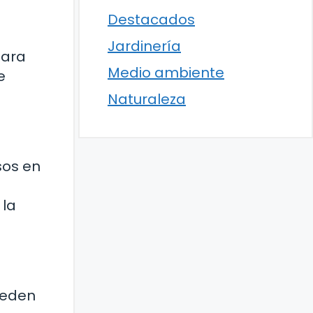
Destacados
Jardinería
para
Medio ambiente
e
Naturaleza
sos en
 la
ueden