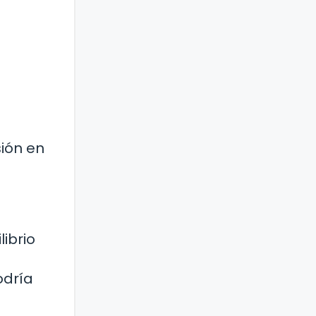
sión en
ibrio
odría