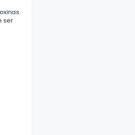
toxinas
e ser