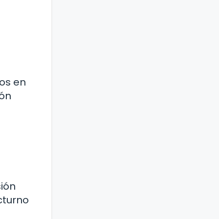
vos en
ión
ión
cturno