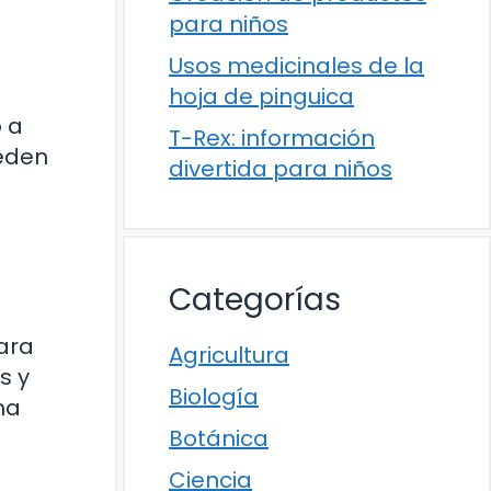
para niños
Usos medicinales de la
hoja de pinguica
 a
T-Rex: información
ueden
divertida para niños
Categorías
ara
Agricultura
s y
Biología
ma
Botánica
Ciencia