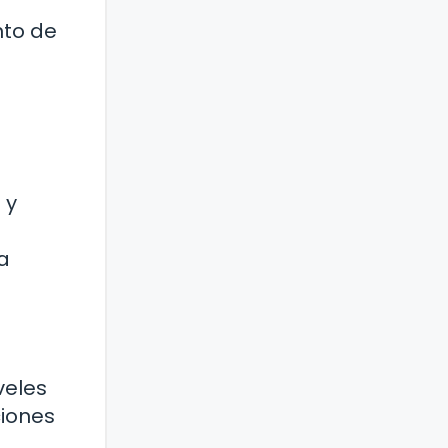
nto de
 y
a
veles
ciones