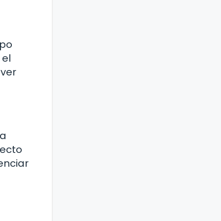
apo
 el
over
 a
pecto
enciar