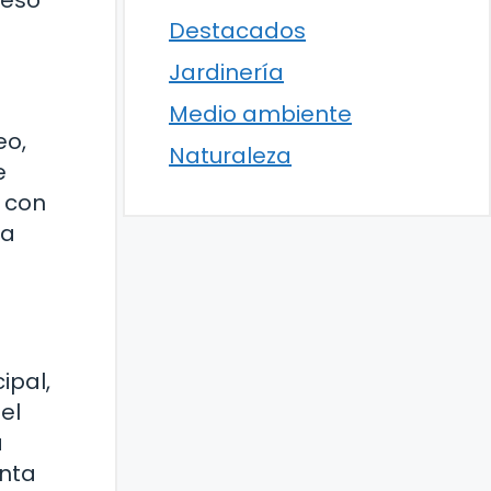
Destacados
Jardinería
Medio ambiente
eo,
Naturaleza
e
a con
la
ipal,
el
a
enta