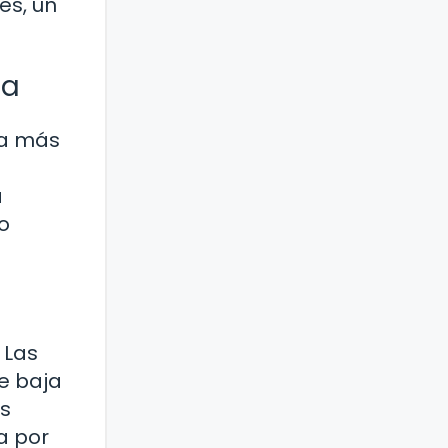
es, un
sa
ra más
a
o
 Las
de baja
es
a por