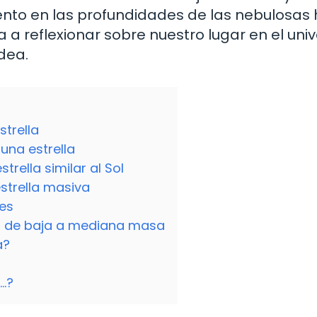
ento en las profundidades de las nebulosas
ta a reflexionar sobre nuestro lugar en el uni
dea.
strella
una estrella
trella similar al Sol
estrella masiva
nes
las de baja a mediana masa
a?
e…?