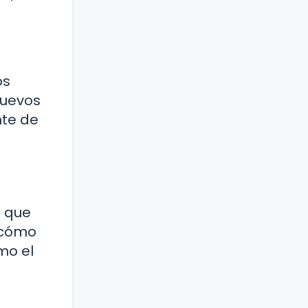
os
nuevos
nte de
o que
O cómo
mo el