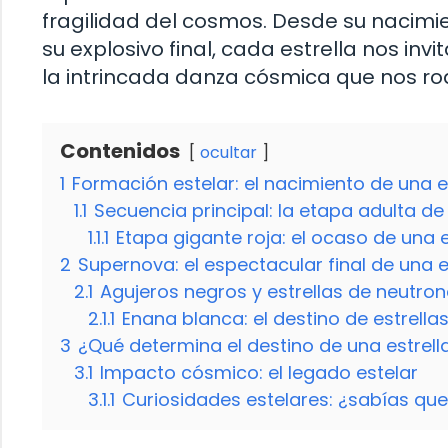
fragilidad del cosmos. Desde su nacimi
su explosivo final, cada estrella nos invi
la intrincada danza cósmica que nos ro
Contenidos
ocultar
1
Formación estelar: el nacimiento de una e
1.1
Secuencia principal: la etapa adulta de 
1.1.1
Etapa gigante roja: el ocaso de una es
2
Supernova: el espectacular final de una 
2.1
Agujeros negros y estrellas de neutro
2.1.1
Enana blanca: el destino de estrel
3
¿Qué determina el destino de una estrell
3.1
Impacto cósmico: el legado estelar
3.1.1
Curiosidades estelares: ¿sabías qu