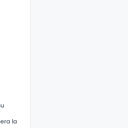
su
era la