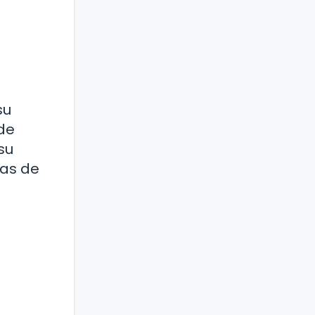
su
de
su
las de