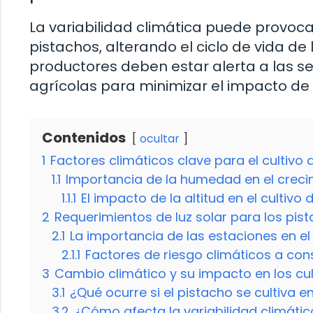
La variabilidad climática puede provoc
pistachos, alterando el ciclo de vida de
productores deben estar alerta a las se
agrícolas para minimizar el impacto de 
Contenidos
ocultar
1
Factores climáticos clave para el cultivo
1.1
Importancia de la humedad en el creci
1.1.1
El impacto de la altitud en el cultivo
2
Requerimientos de luz solar para los pis
2.1
La importancia de las estaciones en el 
2.1.1
Factores de riesgo climáticos a cons
3
Cambio climático y su impacto en los cul
3.1
¿Qué ocurre si el pistacho se cultiva 
3.2
¿Cómo afecta la variabilidad climátic