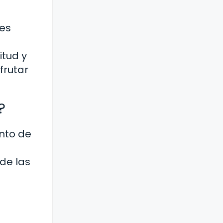
 es
itud y
frutar
?
ento de
de las