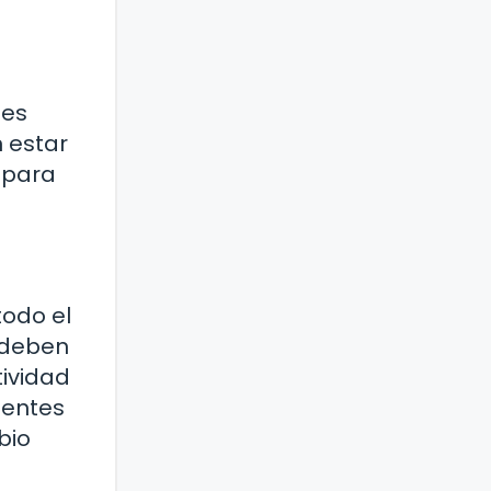
nes
 estar
 para
todo el
 deben
ividad
ientes
bio