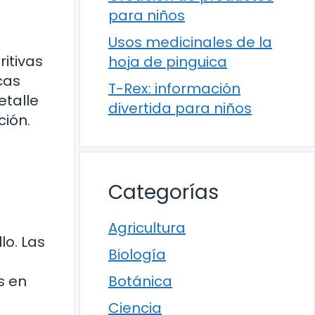
para niños
Usos medicinales de la
itivas
hoja de pinguica
cas
T-Rex: información
etalle
divertida para niños
ción.
Categorías
Agricultura
lo. Las
Biología
s en
Botánica
Ciencia