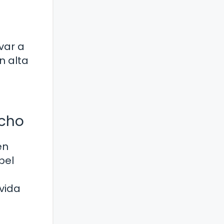
var a
n alta
acho
en
pel
vida