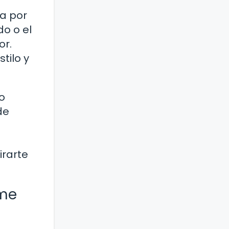
ga por
o o el
or.
tilo y
io
de
irarte
 me