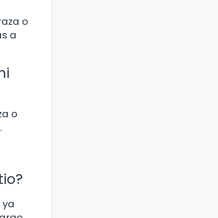
raza o
as a
mi
za o
.
tio?
, ya
argo,