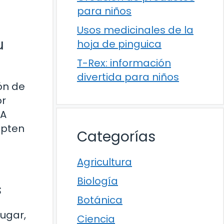
para niños
Usos medicinales de la
u
hoja de pinguica
T-Rex: información
divertida para niños
ón de
or
 A
apten
Categorías
Agricultura
Biología
s
Botánica
lugar,
Ciencia