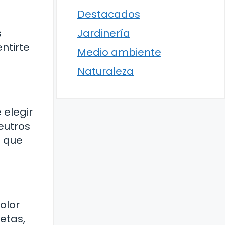
Destacados
s
Jardinería
ntirte
Medio ambiente
Naturaleza
 elegir
eutros
o que
olor
etas,