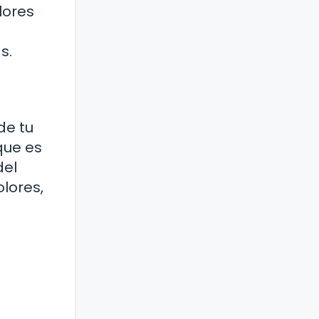
lores
s.
de tu
que es
del
olores,