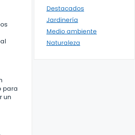
Destacados
Jardinería
los
Medio ambiente
al
Naturaleza
n
o para
r un