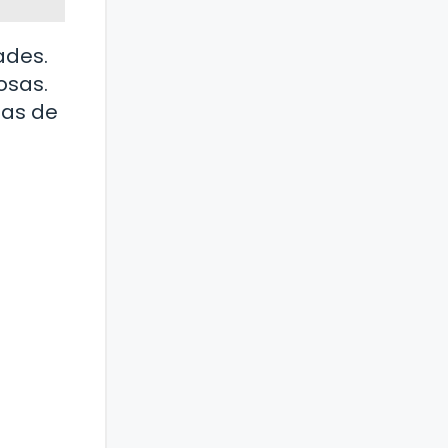
ades.
osas.
gas de