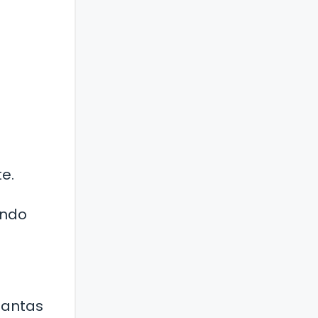
e.
endo
lantas