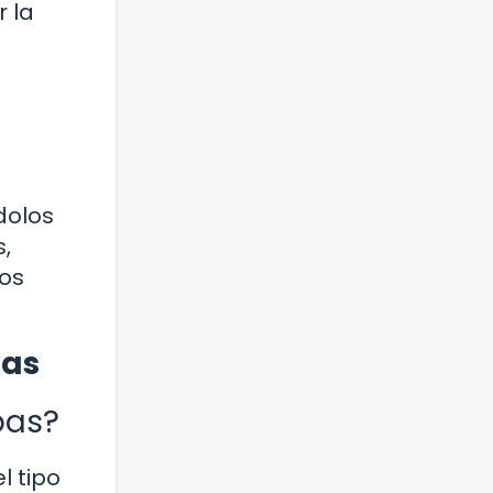
r la
dolos
,
nos
pas
pas?
l tipo