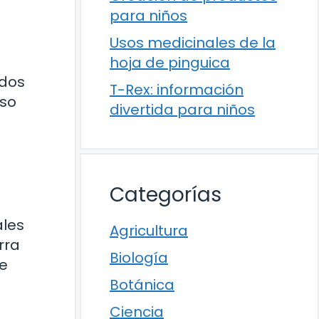
para niños
Usos medicinales de la
hoja de pinguica
ados
T-Rex: información
aso
divertida para niños
Categorías
ales
Agricultura
rra
Biología
te
Botánica
Ciencia