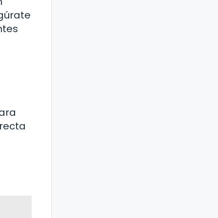
n
egúrate
ntes
para
irecta