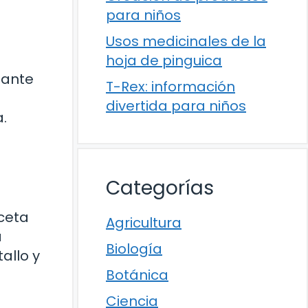
para niños
Usos medicinales de la
hoja de pinguica
tante
T-Rex: información
divertida para niños
a.
Categorías
aceta
Agricultura
a
Biología
allo y
Botánica
Ciencia