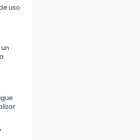
 de uso
 un
la
igue
lizar
y