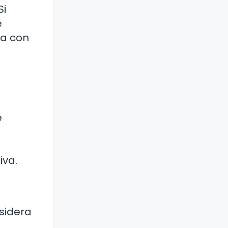
Si
e
ta con
e
iva.
sidera