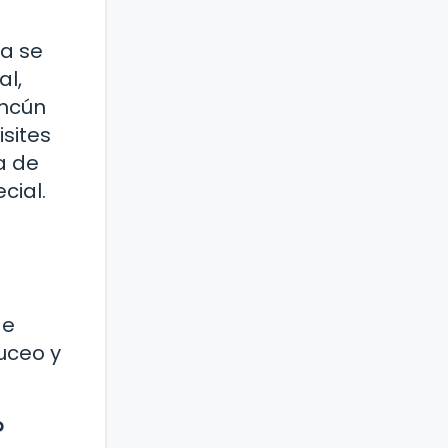
za se
al,
ancún
isites
a de
cial.
de
uceo y
?