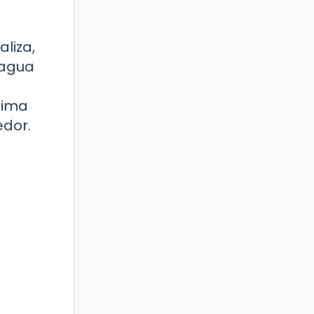
liza,
 agua
tima
edor.