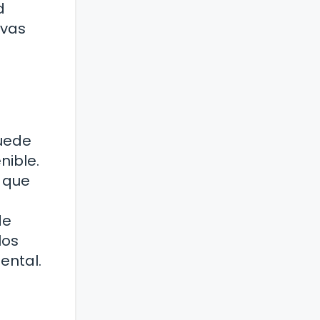
d
ivas
puede
nible.
 que
de
los
ental.