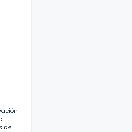
vación
o.
s de