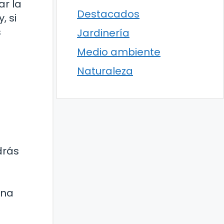
ar la
Destacados
, si
s
Jardinería
s
Medio ambiente
Naturaleza
drás
una