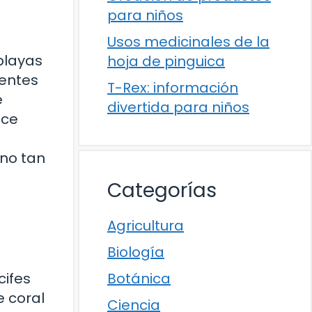
para niños
Usos medicinales de la
playas
hoja de pinguica
nentes
T-Rex: información
e
divertida para niños
ece
no tan
Categorías
Agricultura
Biología
cifes
Botánica
e coral
Ciencia