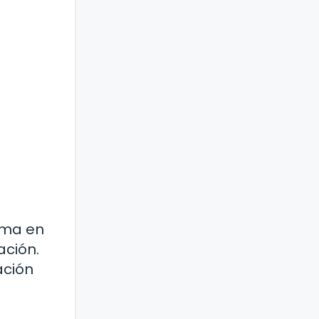
rma en
ación.
ación