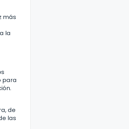
ez más
a
a la
os
o para
ión.
ra, de
de las