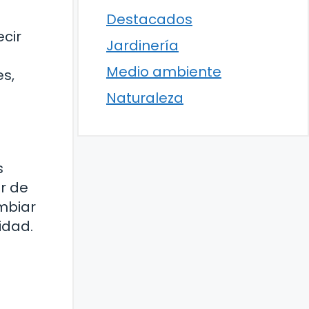
Destacados
ecir
Jardinería
Medio ambiente
es,
Naturaleza
s
r de
ambiar
idad.