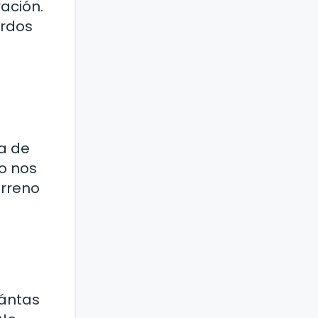
ración.
erdos
ta de
o nos
erreno
uántas