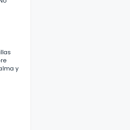
 No
llas
pre
 alma y