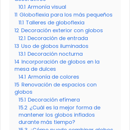
10.1
Armonía visual
11
Globoflexia para los más pequeños
11.1
Talleres de globoflexia
12
Decoración exterior con globos
12.1
Decoración de entrada
13
Uso de globos iluminados
13.1
Decoración nocturna
14
Incorporación de globos en la
mesa de dulces
14.1
Armonía de colores
15
Renovación de espacios con
globos
15.1
Decoración efímera
15.2
¿Cuál es la mejor forma de
mantener los globos inflados
durante más tiempo?
15.3
¿Cómo puedo combinar globos