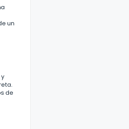
ma
de un
 y
reta.
os de