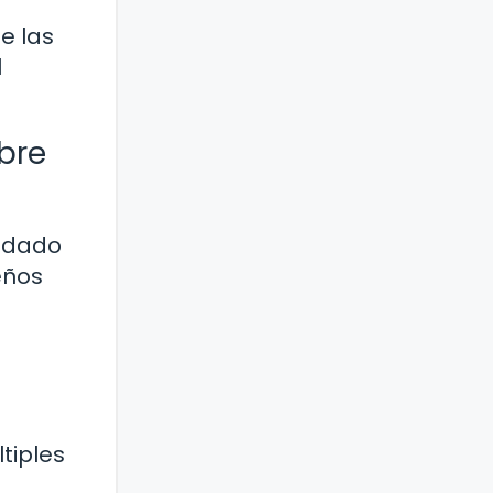
e las
l
bre
uidado
eños
ltiples