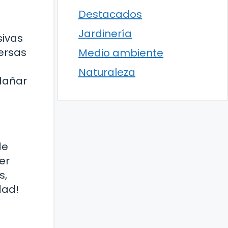
Destacados
Jardinería
sivas
ersas
Medio ambiente
Naturaleza
 dañar
de
er
s,
dad!