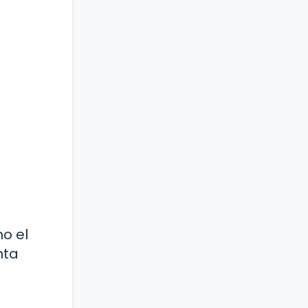
o el
nta