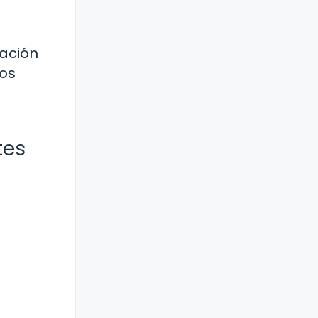
tación
los
tes