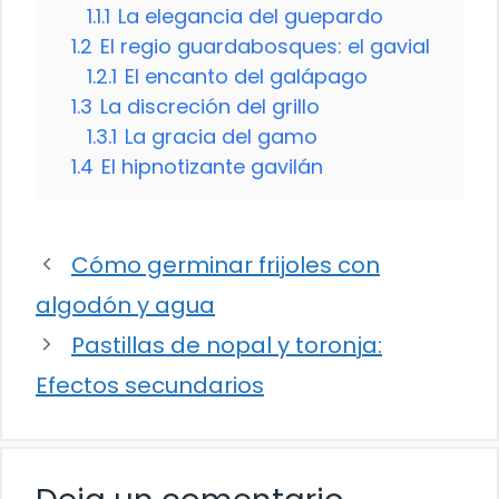
1.1.1
La elegancia del guepardo
1.2
El regio guardabosques: el gavial
1.2.1
El encanto del galápago
1.3
La discreción del grillo
1.3.1
La gracia del gamo
1.4
El hipnotizante gavilán
Cómo germinar frijoles con
algodón y agua
Pastillas de nopal y toronja:
Efectos secundarios