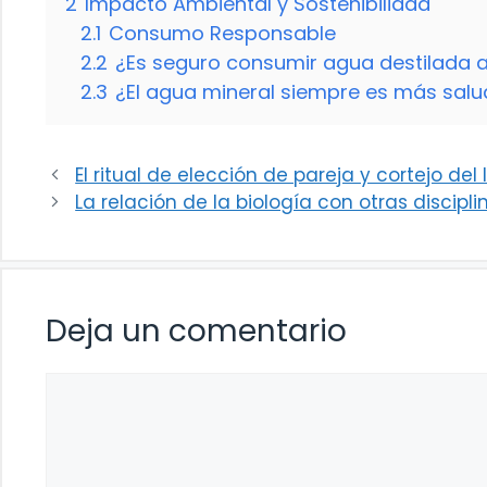
2
Impacto Ambiental y Sostenibilidad
2.1
Consumo Responsable
2.2
¿Es seguro consumir agua destilada a
2.3
¿El agua mineral siempre es más salu
El ritual de elección de pareja y cortejo del
La relación de la biología con otras discipli
Deja un comentario
Comentario