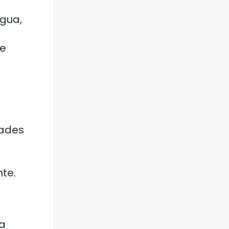
gua,
de
dades
te.
la