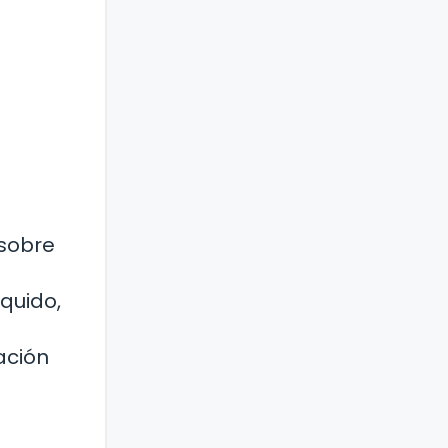
 sobre
quido,
ación