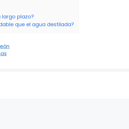
 largo plazo?
dable que el agua destilada?
 león
nas