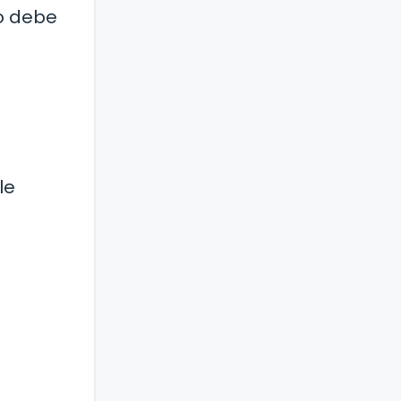
no debe
le