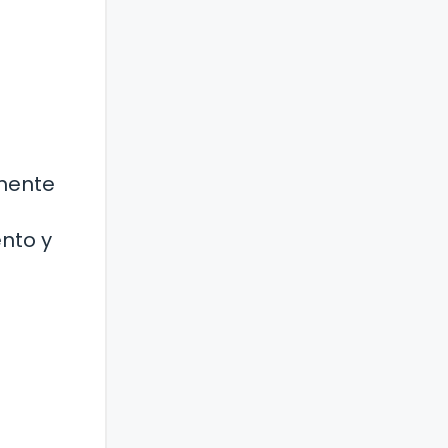
emente
ento y