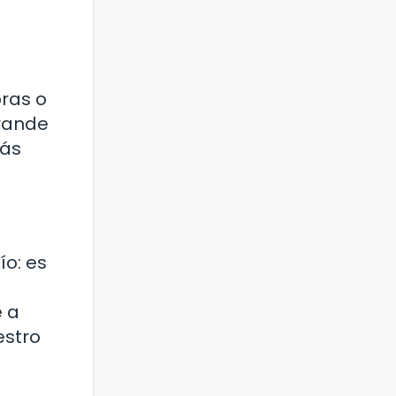
ras o
grande
rás
ío: es
e a
estro