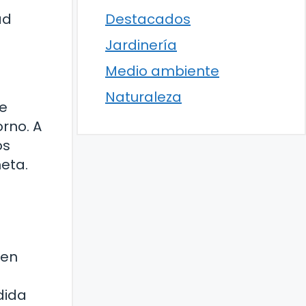
ad
Destacados
Jardinería
Medio ambiente
Naturaleza
de
rno. A
os
eta.
 en
dida