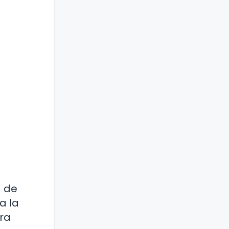
a de
a la
ra