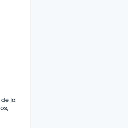
 de la
os,