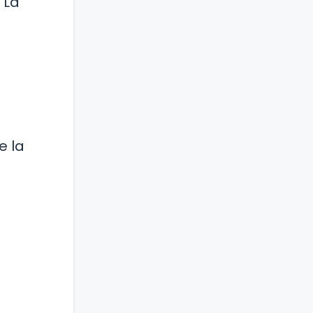
 La
e la