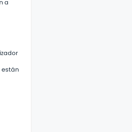
n a
izador
s
n están