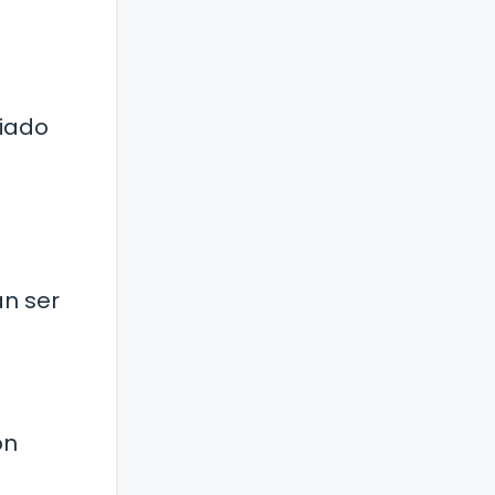
a
ciado
an ser
on