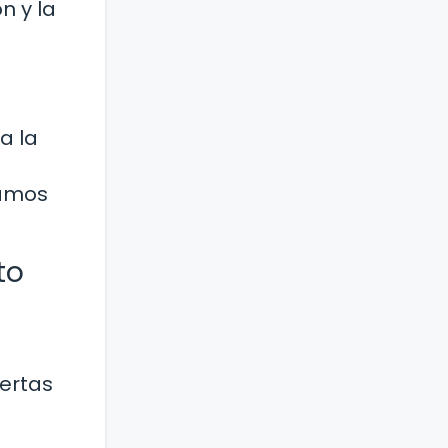
n y la
a la
gamos
to
uertas