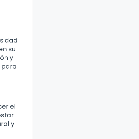
rsidad
en su
ión y
n para
er el
estar
ral y