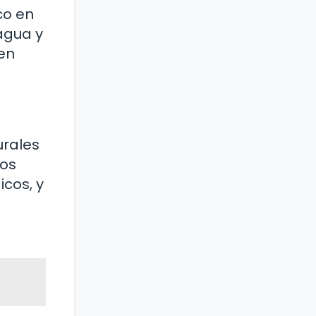
co en
 agua y
 en
urales
sos
icos, y