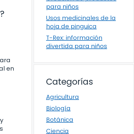
para niños
s?
Usos medicinales de la
hoja de pinguica
T-Rex: información
divertida para niños
para
al en
Categorías
Agricultura
Biología
Botánica
 y
s
Ciencia