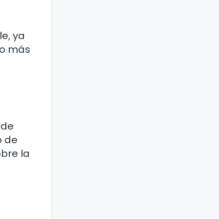
e, ya
ado más
 de
o de
bre la