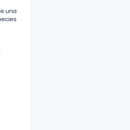
de una
pecies
s