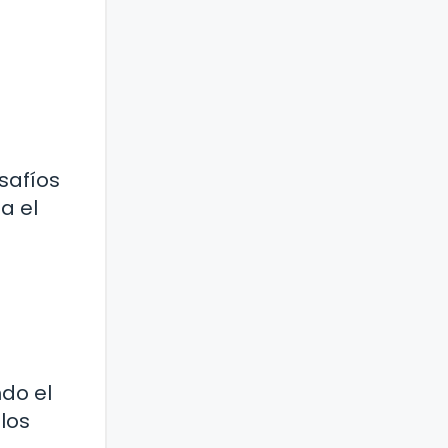
safíos
a el
ndo el
los