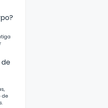
rpo?
atiga
r
 de
s,
o de
s.