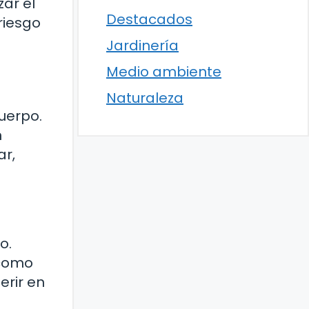
ar el
Destacados
riesgo
Jardinería
Medio ambiente
Naturaleza
uerpo.
n
ar,
o.
 como
erir en