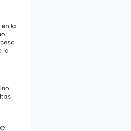
 en la
mo
xceso
 la
sino
ltas
re