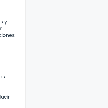
s y
r
aciones
es.
ucir