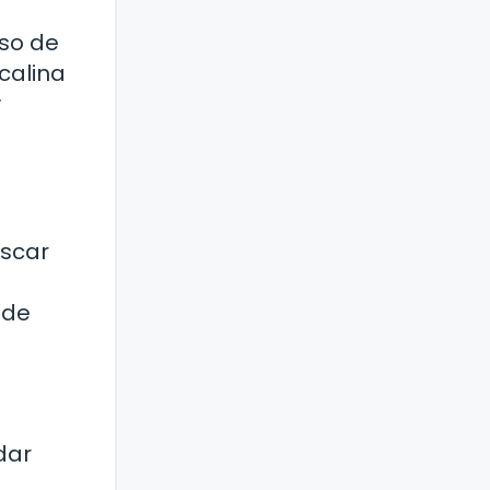
eso de
calina
y
uscar
 de
dar
a