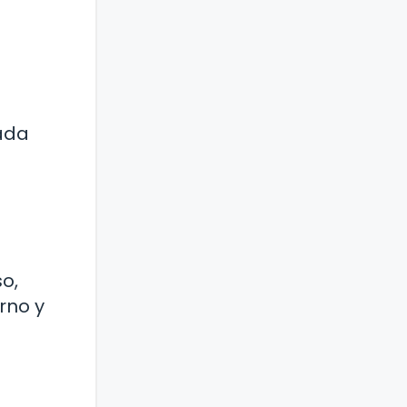
a
ada
so,
rno y