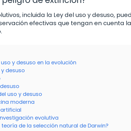
peligro de extinción?
ivos, incluida la Ley del uso y desuso, pue
nservación efectivas que tengan en cuenta l
.
 uso y desuso en la evolución
o y desuso
o
y desuso
del uso y desuso
icina moderna
rtificial
investigación evolutiva
 teoría de la selección natural de Darwin?