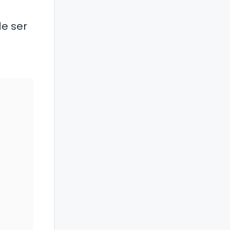
de ser
a