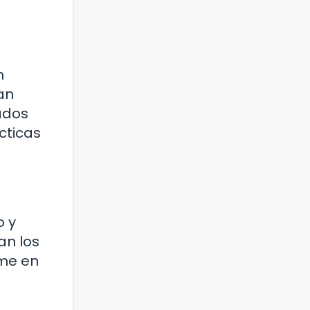
n
an
ados
cticas
o y
an los
ame en