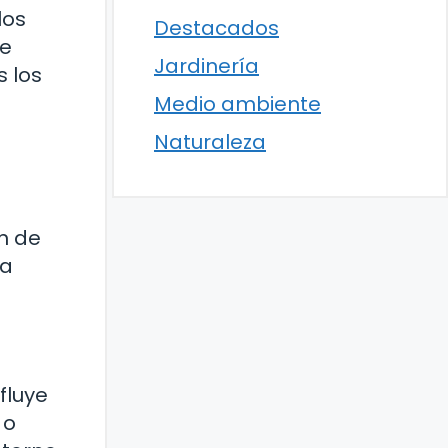
los
Destacados
de
Jardinería
s los
Medio ambiente
Naturaleza
n de
la
fluye
 o