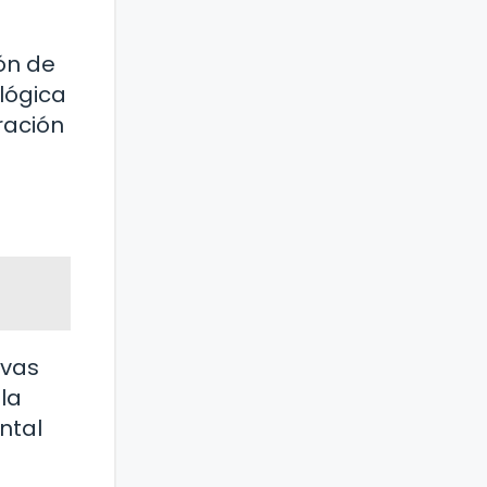
ión de
lógica
ración
ivas
la
ntal