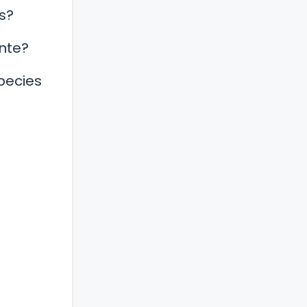
s?
nte?
pecies