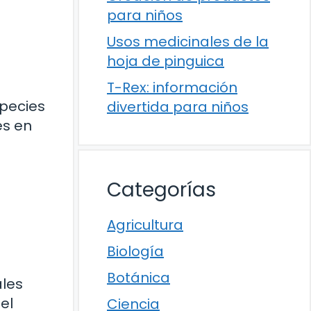
para niños
Usos medicinales de la
hoja de pinguica
T-Rex: información
species
divertida para niños
és en
Categorías
Agricultura
Biología
Botánica
ales
el
Ciencia