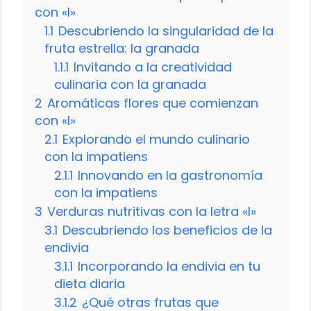
con «I»
1.1
Descubriendo la singularidad de la
fruta estrella: la granada
1.1.1
Invitando a la creatividad
culinaria con la granada
2
Aromáticas flores que comienzan
con «I»
2.1
Explorando el mundo culinario
con la impatiens
2.1.1
Innovando en la gastronomía
con la impatiens
3
Verduras nutritivas con la letra «I»
3.1
Descubriendo los beneficios de la
endivia
3.1.1
Incorporando la endivia en tu
dieta diaria
3.1.2
¿Qué otras frutas que