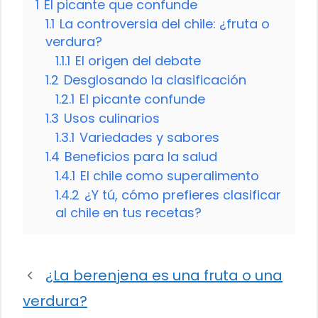
1
El picante que confunde
1.1
La controversia del chile: ¿fruta o
verdura?
1.1.1
El origen del debate
1.2
Desglosando la clasificación
1.2.1
El picante confunde
1.3
Usos culinarios
1.3.1
Variedades y sabores
1.4
Beneficios para la salud
1.4.1
El chile como superalimento
1.4.2
¿Y tú, cómo prefieres clasificar
al chile en tus recetas?
¿La berenjena es una fruta o una
verdura?