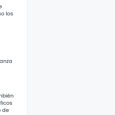
e
so los
ianza
ambién
ficos
o de