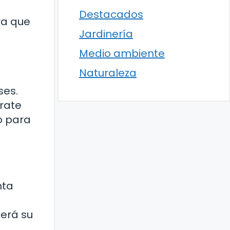
Destacados
ra que
Jardinería
Medio ambiente
Naturaleza
ses.
rate
o para
nta
cerá su