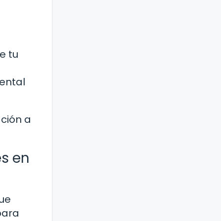
e tu
ental
ción a
es en
que
para