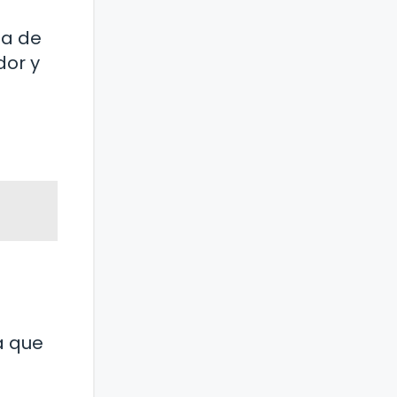
ma de
dor y
a que