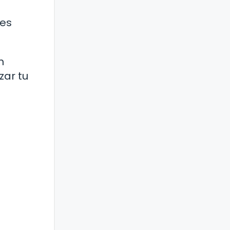
ces
n
zar tu