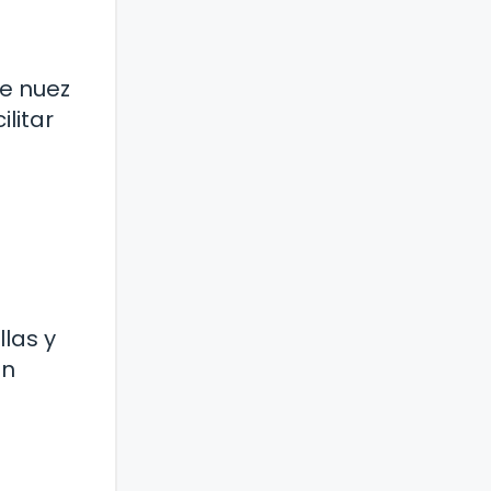
de nuez
litar
las y
on