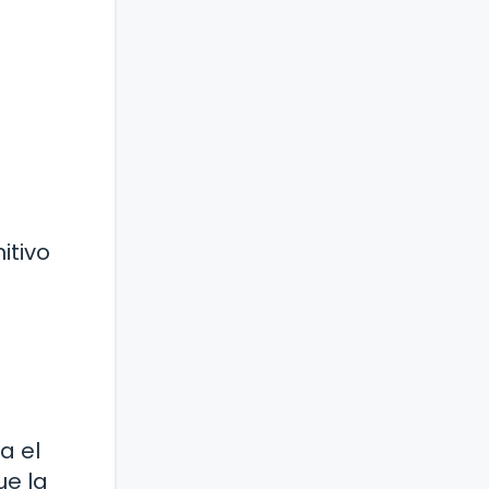
itivo
a el
ue la