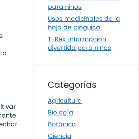
para niños
Usos medicinales de la
hoja de pinguica
s
T-Rex: información
divertida para niños
ito
Categorías
Agricultura
tivar
Biología
mente
sechar
Botánica
Ciencia