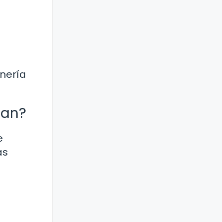
nería
can?
e
as