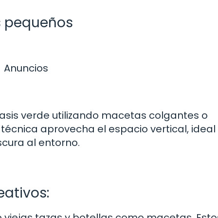
es pequeños
Anuncios
sis verde utilizando macetas colgantes o
écnica aprovecha el espacio vertical, ideal
cura al entorno.
ativos:
uso viejas tazas y botellas como macetas. Esto