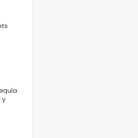
ets
equía.
 y