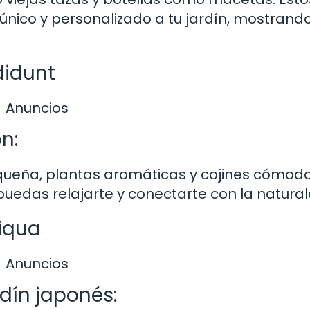
nico y personalizado a tu jardín, mostrando
didunt
Anuncios
n:
queña, plantas aromáticas y cojines cómod
uedas relajarte y conectarte con la natural
liqua
Anuncios
rdín japonés: