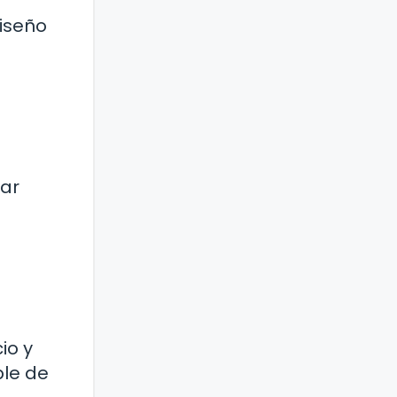
diseño
tar
io y
ble de