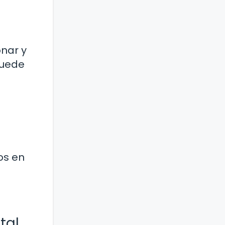
onar y
puede
os en
tal