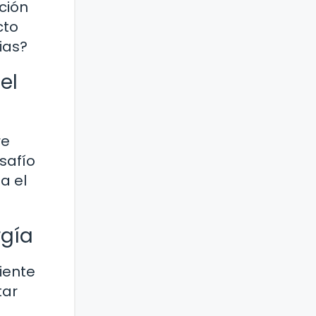
ción
cto
ias?
el
re
safío
a el
rgía
iente
tar