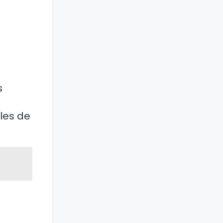
s
les de