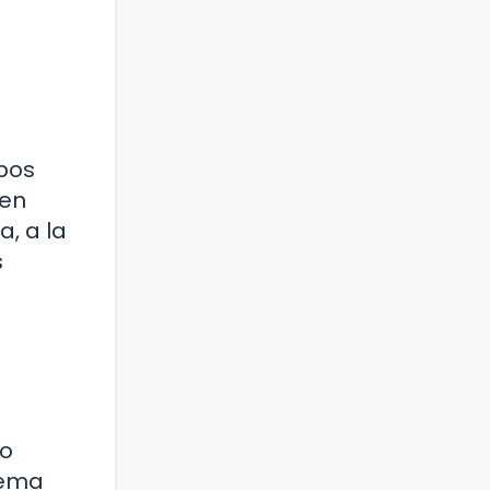
mpos
 en
a, a la
s
do
stema