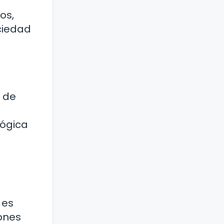
os,
ociedad
 de
a
lógica
 es
iones