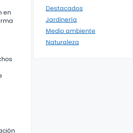
Destacados
n en
Jardinería
forma
Medio ambiente
Naturaleza
chos
a
e
ación