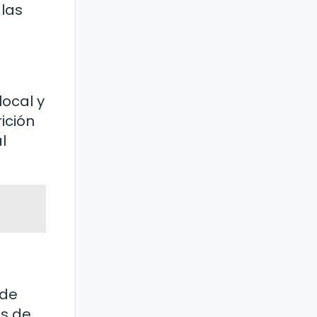
 las
local y
ición
l
 de
as de