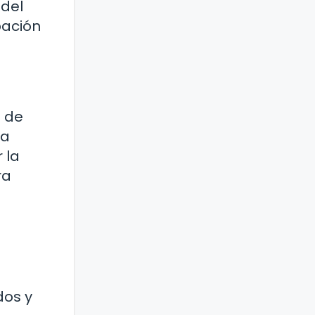
 del
pación
o de
la
 la
ra
dos y