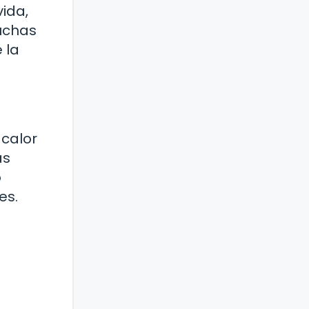
vida,
uchas
 la
calor
as
o
es.