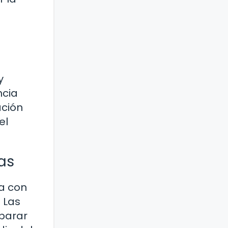
y
ncia
ación
el
as
ea con
 Las
eparar