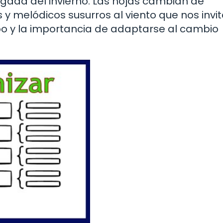
legada del invierno. Las hojas cambian de
 y melódicos susurros al viento que nos invi
mpo y la importancia de adaptarse al cambio