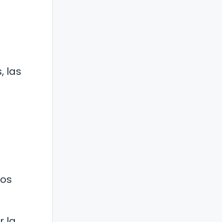
, las
nos
r la