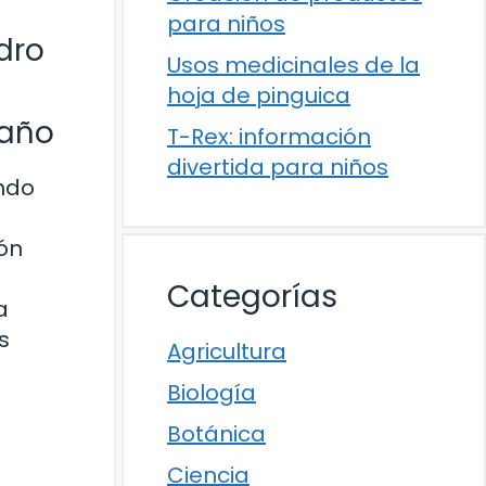
para niños
dro
Usos medicinales de la
hoja de pinguica
 año
T-Rex: información
divertida para niños
ando
ión
Categorías
a
s
Agricultura
Biología
Botánica
Ciencia