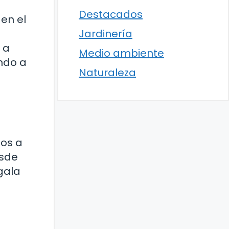
Destacados
en el
Jardinería
 a
Medio ambiente
ndo a
Naturaleza
nos a
esde
gala