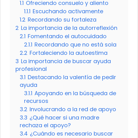
1.1
Ofreciendo consuelo y aliento
1.1.1
Escuchando activamente
1.2
Recordando su fortaleza
2
La importancia de la autorreflexión
2.1
Fomentando el autocuidado
2.1.1
Recordando que no está sola
2.2
Fortaleciendo la autoestima
3
La importancia de buscar ayuda
profesional
3.1
Destacando la valentía de pedir
ayuda
3.1.1
Apoyando en la búsqueda de
recursos
3.2
Involucrando a la red de apoyo
3.3
¿Qué hacer si una madre
rechaza el apoyo?
3.4
¿Cuándo es necesario buscar