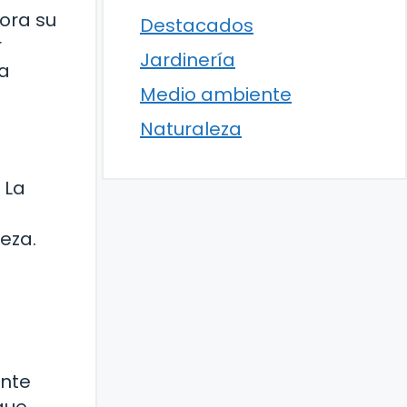
jora su
Destacados
r
Jardinería
la
Medio ambiente
Naturaleza
 La
eza.
ante