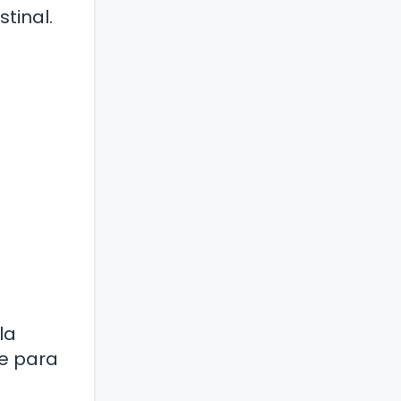
tinal.
la
le para