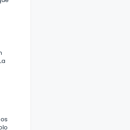
que
n
La
dos
olo