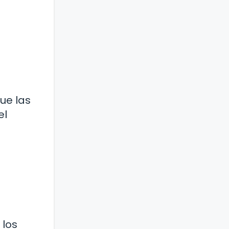
ue las
el
 los