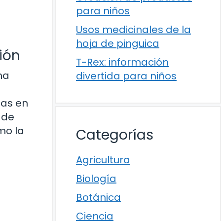
para niños
Usos medicinales de la
hoja de pinguica
ión
T-Rex: información
ma
divertida para niños
cas en
 de
mo la
Categorías
Agricultura
Biología
Botánica
Ciencia