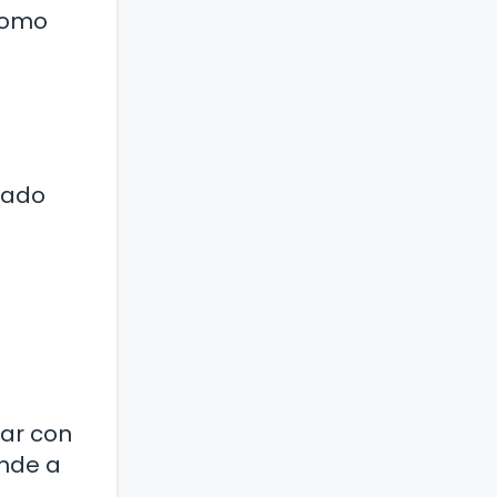
 como
iado
tar con
ende a