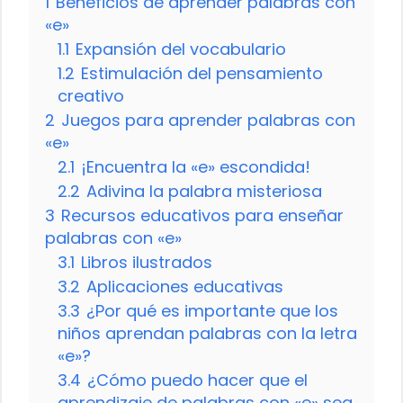
1
Beneficios de aprender palabras con
«e»
1.1
Expansión del vocabulario
1.2
Estimulación del pensamiento
creativo
2
Juegos para aprender palabras con
«e»
2.1
¡Encuentra la «e» escondida!
2.2
Adivina la palabra misteriosa
3
Recursos educativos para enseñar
palabras con «e»
3.1
Libros ilustrados
3.2
Aplicaciones educativas
3.3
¿Por qué es importante que los
niños aprendan palabras con la letra
«e»?
3.4
¿Cómo puedo hacer que el
aprendizaje de palabras con «e» sea