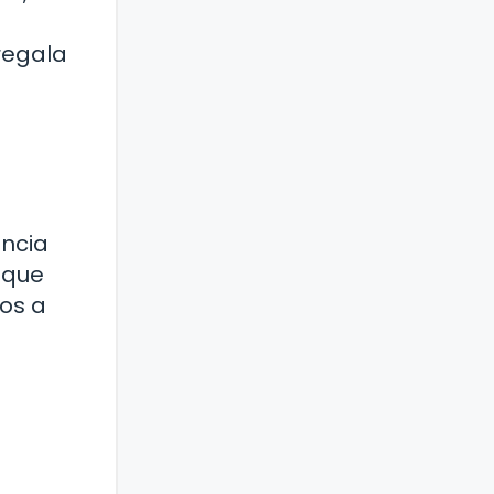
regala
ancia
 que
dos a