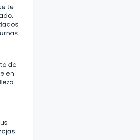
ue te
cado.
idados
urnas.
to de
te en
lleza
sus
hojas