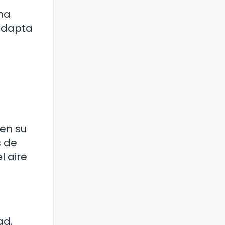
na
 adapta
en su
s de
l aire
ad,