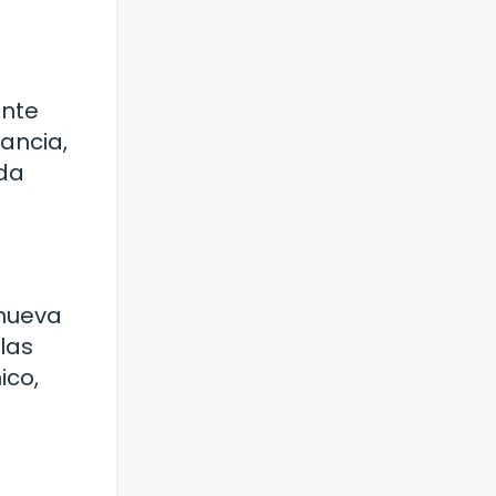
ante
gancia,
ida
 nueva
las
ico,