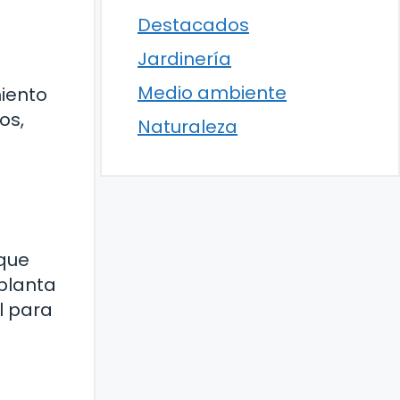
Destacados
Jardinería
Medio ambiente
miento
os,
Naturaleza
 que
 planta
l para