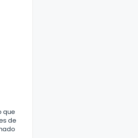
o que
es de
umado