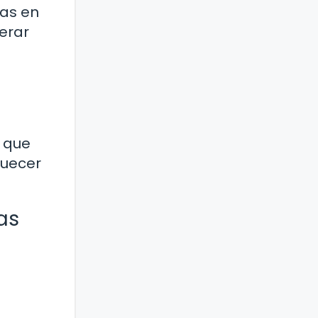
vas en
erar
a que
quecer
as