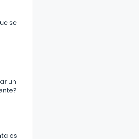
que se
sar un
ente?
tales