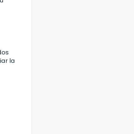
su
dos
ar la