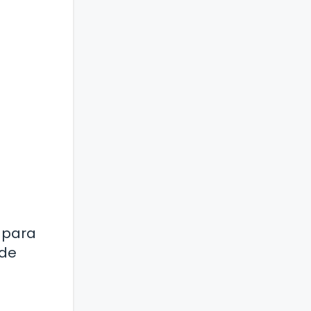
 para
 de