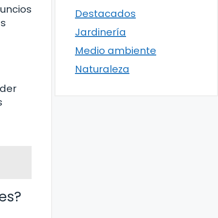
nuncios
Destacados
as
Jardinería
Medio ambiente
Naturaleza
oder
s
les?