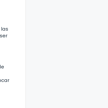
 las
ser
de
ocar