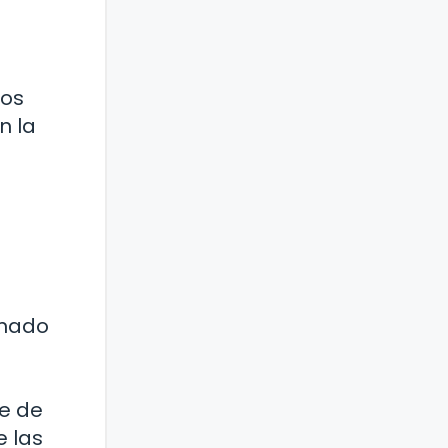
nos
n la
inado
te de
e las