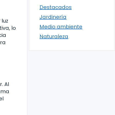
Destacados
Jardinería
 luz
Medio ambiente
iva, lo
cia
Naturaleza
ara
. Al
tima
el