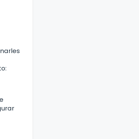
onarles
o:
te
gurar