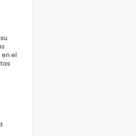
 su
as
 en el
ntas
a