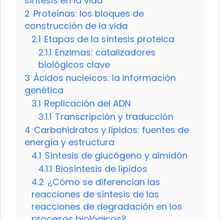
síntesis en la vida
2
Proteínas: los bloques de
construcción de la vida
2.1
Etapas de la síntesis proteica
2.1.1
Enzimas: catalizadores
biológicos clave
3
Ácidos nucleicos: la información
genética
3.1
Replicación del ADN
3.1.1
Transcripción y traducción
4
Carbohidratos y lípidos: fuentes de
energía y estructura
4.1
Síntesis de glucógeno y almidón
4.1.1
Biosíntesis de lípidos
4.2
¿Cómo se diferencian las
reacciones de síntesis de las
reacciones de degradación en los
procesos biológicos?