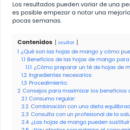
Los resultados pueden variar de una per
es posible empezar a notar una mejoría 
pocas semanas.
Contenidos
ocultar
1
¿Qué son las hojas de mango y cómo pued
1.1
Beneficios de las hojas de mango para 
1.1.1
¿Cómo preparar un té de hojas de 
1.2
Ingredientes necesarios:
1.3
Procedimiento:
2
Consejos para maximizar los beneficios
2.1
Consumo regular:
2.2
Combinación con una dieta equilibrad
2.3
Consulta con un profesional de la sal
2.4
¿Las hojas de mango pueden sustituir
2.5
¿Hay efectos secundarios al consumi