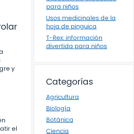
para niños
Usos medicinales de la
olar
hoja de pinguica
T-Rex: información
divertida para niños
la
s
gre y
Categorías
Agricultura
Biología
Botánica
én
tir el
Ciencia