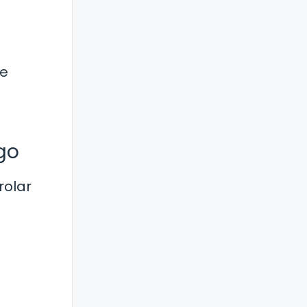
se
go
rolar