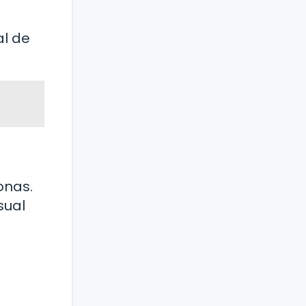
al de
onas.
sual