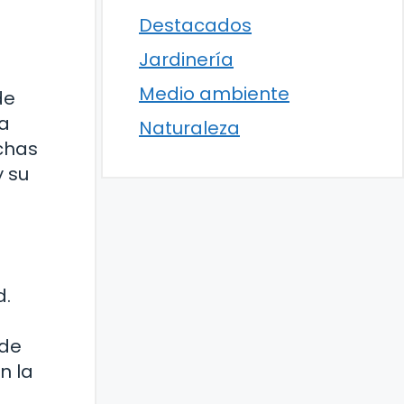
Destacados
Jardinería
Medio ambiente
de
la
Naturaleza
chas
y su
d.
 de
n la