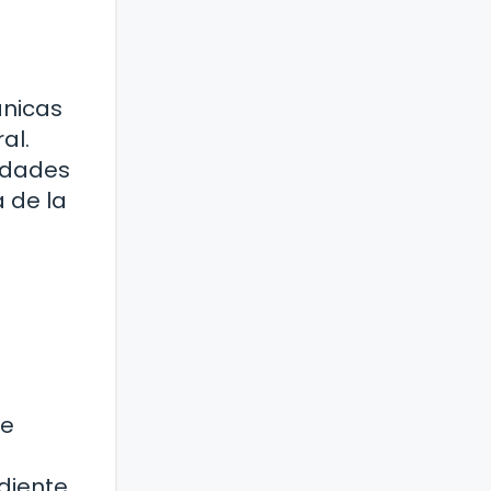
ánicas
al.
edades
 de la
de
diente