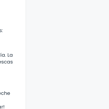
s:
ía. La
rescas
leche
r!