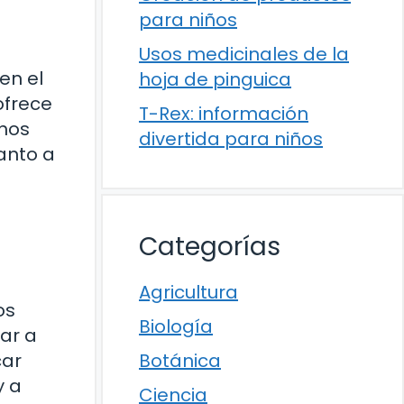
para niños
Usos medicinales de la
en el
hoja de pinguica
ofrece
T-Rex: información
chos
divertida para niños
anto a
Categorías
Agricultura
os
Biología
dar a
car
Botánica
y a
Ciencia