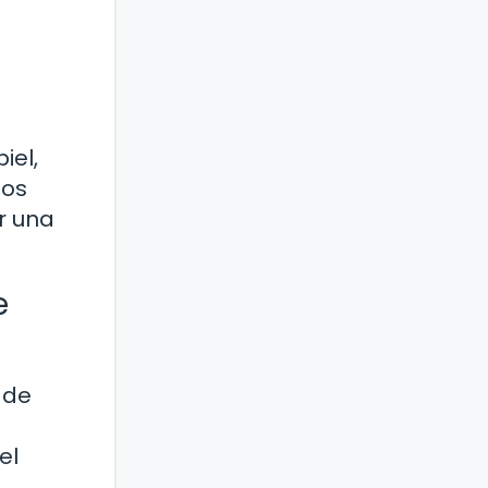
iel,
los
r una
e
 de
el