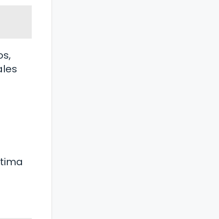
os,
ales
ptima