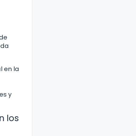
 de
ida
 en la
es y
n los