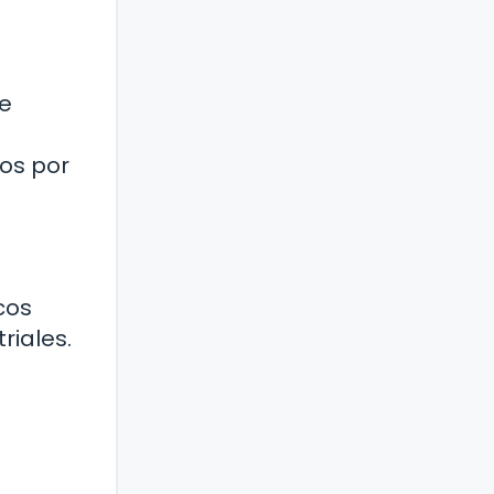
ue
os por
cos
riales.