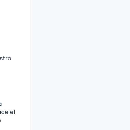
stro
a
ce el
n