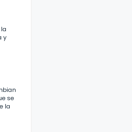
 la
a y
mbian
ue se
e la