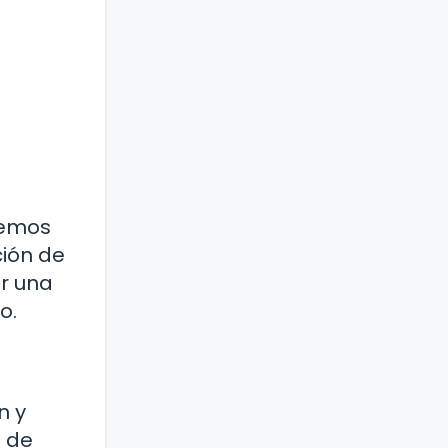
bemos
ción de
er una
o.
n y
s de