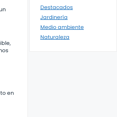
Destacados
 un
Jardinería
Medio ambiente
Naturaleza
ible,
emos
nto en