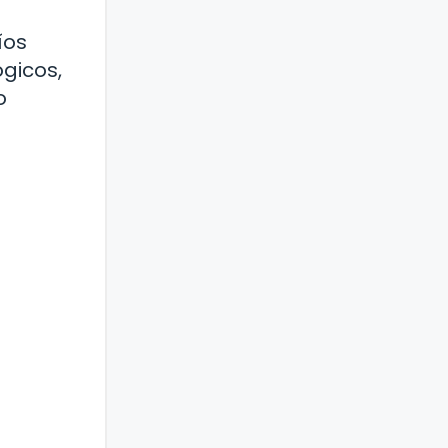
íos
ógicos,
o