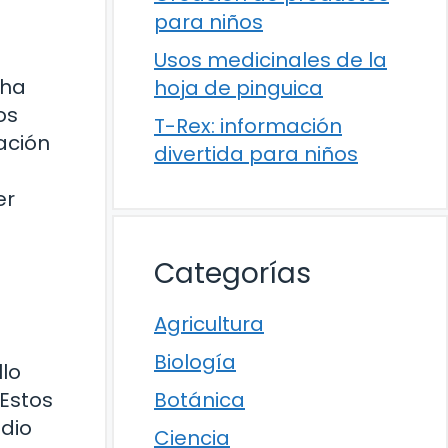
para niños
Usos medicinales de la
 ha
hoja de pinguica
os
T-Rex: información
ación
divertida para niños
er
Categorías
Agricultura
Biología
llo
 Estos
Botánica
edio
Ciencia