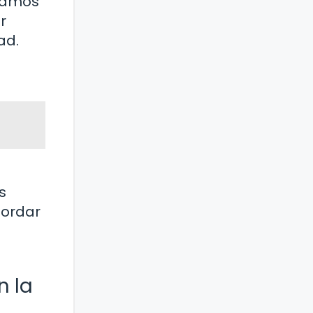
izamos
r
ad.
s
bordar
n la