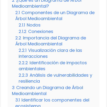
2
¿Qué es un Diagrama de Árbol
Medioambiental?
2.1
Componentes de un Diagrama de
Árbol Medioambiental
2.1.1
Nodos
2.1.2
Conexiones
2.2
Importancia del Diagrama de
Árbol Medioambiental
2.2.1
Visualización clara de las
interacciones
2.2.2
Identificación de impactos
ambientales
2.2.3
Análisis de vulnerabilidades y
resiliencia
3
Creando un Diagrama de Árbol
Medioambiental
3.1
Identificar los componentes del
ecosistema