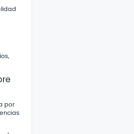
alidad
os,
bre
a por
rencias