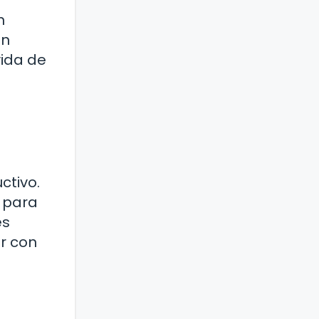
n
un
vida de
ctivo.
 para
es
r con