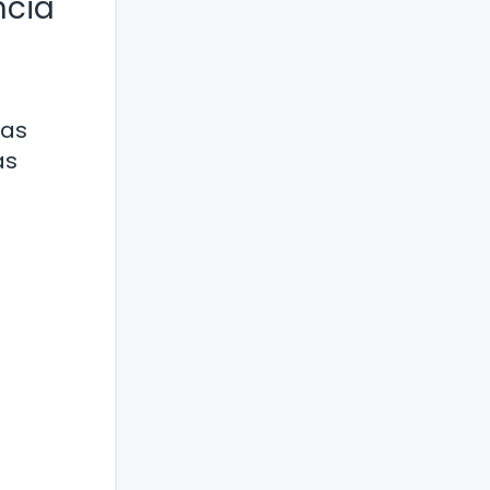
ncia
las
as