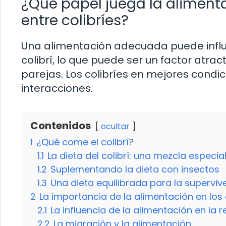
¿Qué papel juega la alimenta
entre colibríes?
Una alimentación adecuada puede influir
colibrí, lo que puede ser un factor atrac
parejas. Los colibríes en mejores condic
interacciones.
Contenidos
ocultar
1
¿Qué come el colibrí?
1.1
La dieta del colibrí: una mezcla especia
1.2
Suplementando la dieta con insectos
1.3
Una dieta equilibrada para la superviv
2
La importancia de la alimentación en los 
2.1
La influencia de la alimentación en la 
2.2
La migración y la alimentación