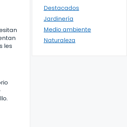
Destacados
Jardinería
Medio ambiente
esitan
mentan
Naturaleza
s les
rio
e
lo.