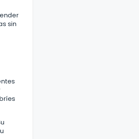
render
as sin
entes
y
bríes
Su
su