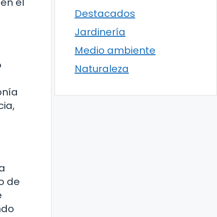
en el
Destacados
Jardinería
Medio ambiente
o
Naturaleza
onía
ia,
da
do de
e
ndo