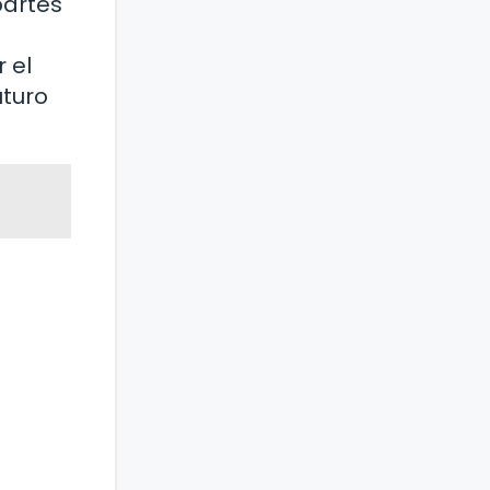
partes
 el
uturo