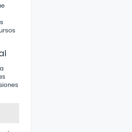
ue
as
cursos
al
la
as
siones