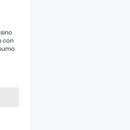
 sino
a con
nsumo