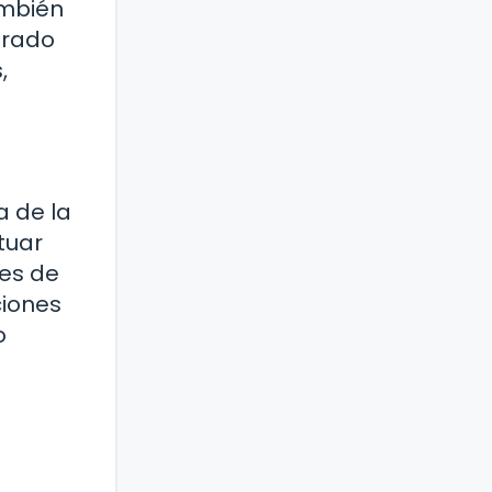
ambién
trado
,
a de la
tuar
nes de
ciones
o