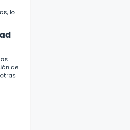
as, lo
dad
las
ción de
 otras