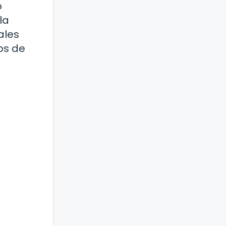
o
la
ales
os de