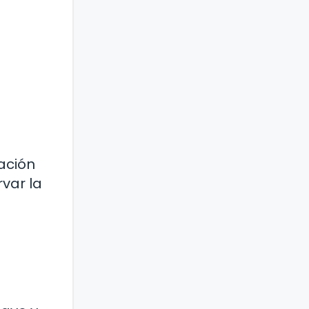
ación
var la