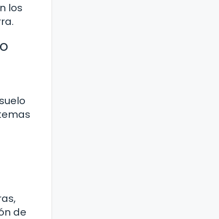
n los
ra.
so
 suelo
istemas
as,
ión de