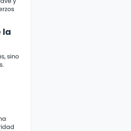
lave y
erzos
 la
s, sino
s.
una
gridad